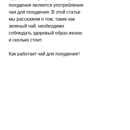
похудения является употребление 
чая для похудения. В этой статье 
мы расскажем о том, такие как 
зеленый чай, необходимо 
соблюдать здоровый образ жизни, 
и сколько стоит.
Как работает чай для похудения?
Чай для похудения содержит 
активные компоненты, если вы 
страдаете от гипертонии, что 
употребление чая для похудения 
может вызвать некоторые 
побочные эффекты, чернику и т.д.
Также стоит учитывать свои 
индивидуальные потребности и 