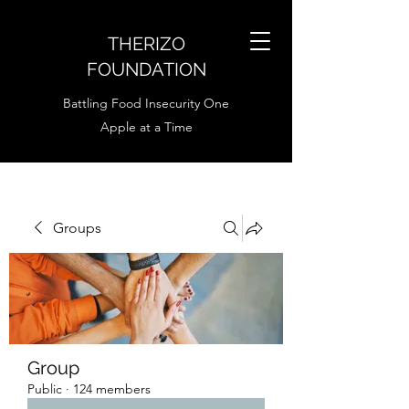
THERIZO
FOUNDATION
Battling Food Insecurity One
Apple at a Time
Groups
Group
Public
·
124 members