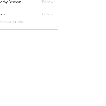
othy Benson
Follow
shen
Follow
Members (124)