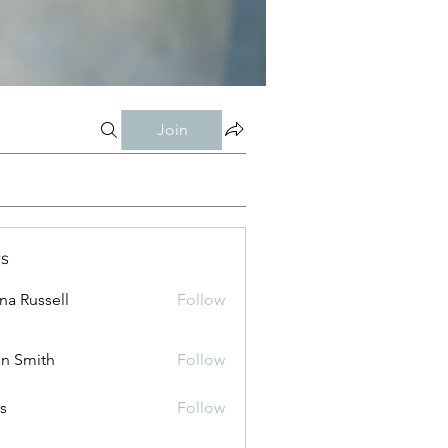
Join
s
ana Russell
Follow
n Smith
Follow
is
Follow