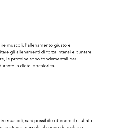
ire muscoli, l'allenamento giusto è 
tare gli allenamenti di forza intensi e puntare 
re, le proteine sono fondamentali per 
urante la dieta ipocalorica.
e muscoli, sarà possibile ottenere il risultato 
 costruire muscoli., il sonno di qualità è 