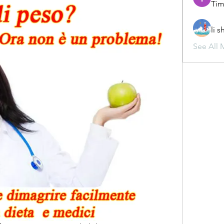
Tim
li 
See All 