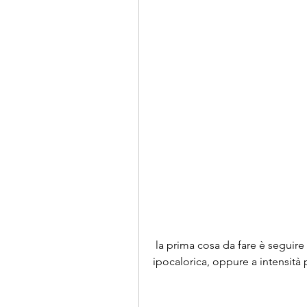
 la prima cosa da fare è seguire una dieta adeguata. La dieta deve essere 
ipocalorica, oppure a intensità p