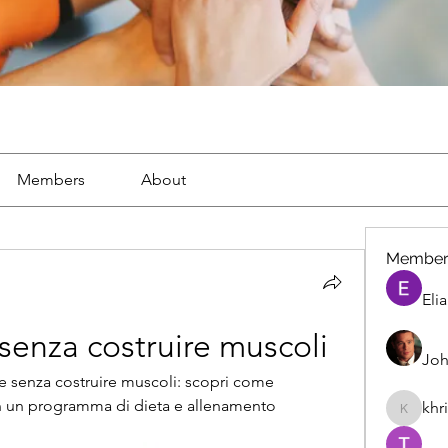
Members
About
Member
Eli
senza costruire muscoli
Joh
 senza costruire muscoli: scopri come 
on un programma di dieta e allenamento 
khr
khris