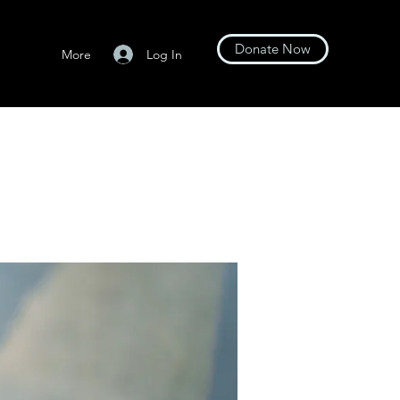
Donate Now
Log In
More