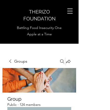
THERIZO
FOUNDATION
Battling Food Insecurity One
Apple at a Time
Groups
Group
Public
·
124 members