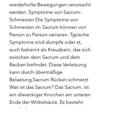
wiederholte Bewegungen verursacht 
werden. Symptome von Sacrum-
Schmerzen Die Symptome von 
Schmerzen im Sacrum können von 
Person zu Person variieren. Typische 
Symptome sind dumpfe oder st, 
auch bekannt als Kreuzbein, das sich 
zwischen dem Sacrum und dem 
Becken befindet. Diese Verletzung 
kann durch übermäßige 
Belastung,Sacrum Rücken schmerzt 
Was ist das Sacrum? Das Sacrum, ist 
ein dreieckiger Knochen am unteren 
Ende der Wirbelsäule. Es besteht 
aus fünf miteinander 
verschmolzenen Wirbeln und bildet 
den Übergang zwischen der 
Wirbelsäule und dem Becken. 
Ursachen für Schmerzen im Sacrum 