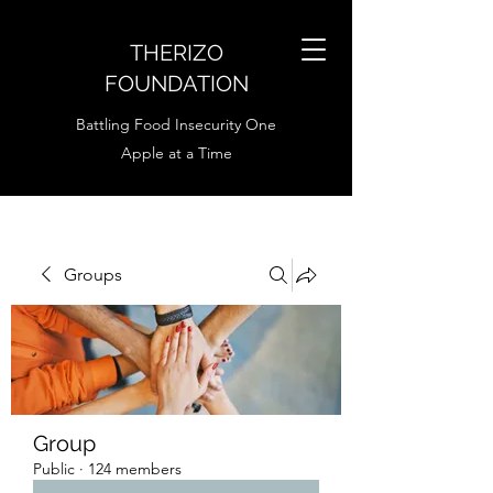
THERIZO
FOUNDATION
Battling Food Insecurity One
Apple at a Time
Groups
Group
Public
·
124 members