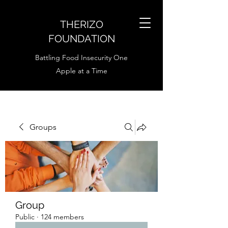
THERIZO
FOUNDATION
Battling Food Insecurity One
Apple at a Time
Groups
Group
Public
·
124 members