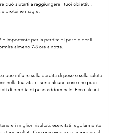
 può aiutarti a raggiungere i tuoi obiettivi. 
ra e proteine magre.
 è importante per la perdita di peso e per il 
ormire almeno 7-8 ore a notte.
ico può influire sulla perdita di peso e sulla salute 
ess nella tua vita, ci sono alcune cose che puoi 
ltati di perdita di peso addominale. Ecco alcuni 
enere i migliori risultati, esercitati regolarmente 
 tuoi risultati. Con perseveranza e impegno, il 