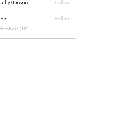
othy Benson
Follow
shen
Follow
Members (124)