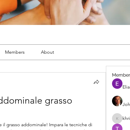
Members
About
Member
Eli
ddominale grasso 
Joh
khr
khris
il grasso addominale! Impara le tecniche di 