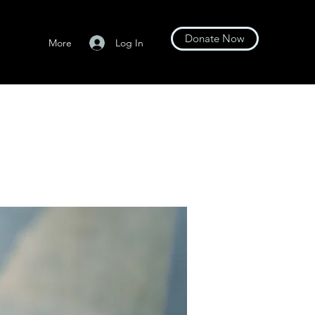
Donate Now
Log In
More