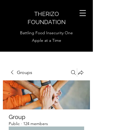
THERIZO
FOUNDATION
Battling Food Insecurity One
Apple at a Time
Groups
Group
Public
·
124 members