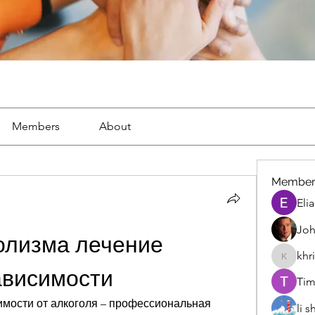
Members
About
Member
Eli
Joh
олизма лечение 
khr
khris
ависимости
Tim
имости от алкоголя – профессиональная 
li 