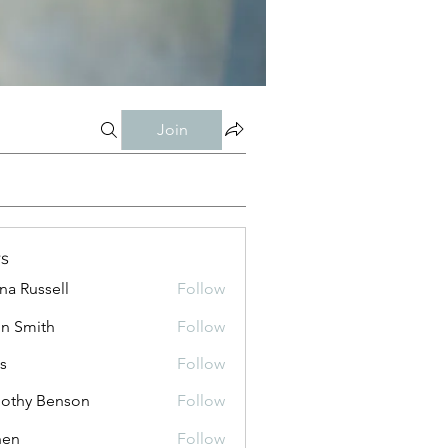
Join
s
ana Russell
Follow
n Smith
Follow
is
Follow
othy Benson
Follow
shen
Follow