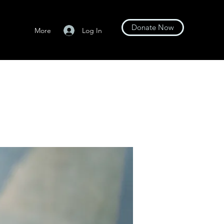
Donate Now
Log In
More