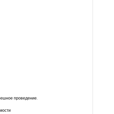
спешное проведение.
имости