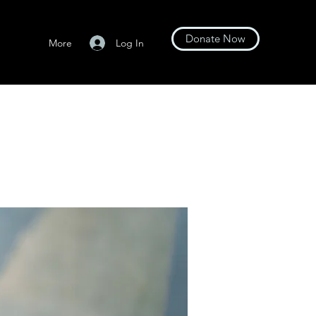
Donate Now
Log In
More