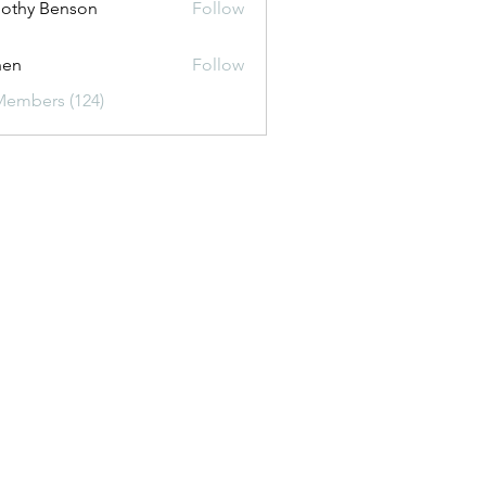
othy Benson
Follow
shen
Follow
Members (124)