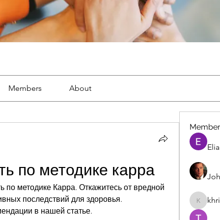
Members
About
Member
Eli
ть по методике карра
Joh
ть по методике Карра. Откажитесь от вредной 
ивных последствий для здоровья. 
khr
khris
ендации в нашей статье.