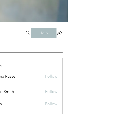
Join
s
ana Russell
Follow
n Smith
Follow
is
Follow