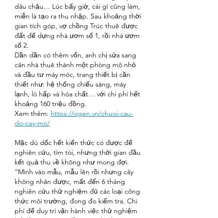
dâu chậu… Lúc bấy giờ, cái gì cũng làm, 
miễn là tạo ra thu nhập. Sau khoảng thời 
gian tích góp, vợ chồng Trúc thuê được 
đất để dựng nhà ươm số 1, rồi nhà ươm 
số 2.
Dần dần có thêm vốn, anh chị sửa sang 
căn nhà thuê thành một phòng mô nhỏ 
và đầu tư máy móc, trang thiết bị cần 
thiết như: hệ thống chiếu sáng, máy 
lạnh, lò hấp và hóa chất… với chi phí hết 
khoảng 160 triệu đồng.
Xem thêm: 
https://vigen.vn/chuoi-cau-
do-cay-mo/
Mặc dù dốc hết kiến thức có được để 
nghiên cứu, tìm tòi, nhưng thời gian đầu 
kết quả thu về không như mong đợi. 
“Mình vào mẫu, mẫu lên rồi nhưng cây 
không nhân được, mất đến 6 tháng 
nghiên cứu thử nghiệm đủ các loại công 
thức môi trường, đong đo kiểm tra. Chi 
phí để duy trì vận hành việc thử nghiệm 