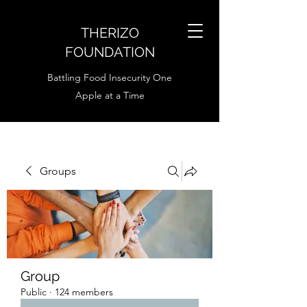
THERIZO
FOUNDATION
Battling Food Insecurity One
Apple at a Time
Groups
Group
Public
·
124 members