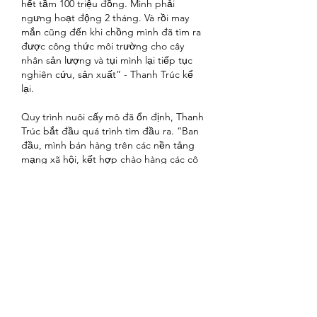
hết tầm 100 triệu đồng. Mình phải 
ngưng hoạt động 2 tháng. Và rồi may 
mắn cũng đến khi chồng mình đã tìm ra 
được công thức môi trường cho cây 
nhân sản lượng và tụi mình lại tiếp tục 
nghiên cứu, sản xuất” - Thanh Trúc kể 
lại.
Quy trình nuôi cấy mô đã ổn định, Thanh 
Trúc bắt đầu quá trình tìm đầu ra. “Ban 
đầu, mình bán hàng trên các nền tảng 
mạng xã hội, kết hợp chào hàng các cô 
chú nông dân tại Đà Lạt. Năm 2019, 
mình tiếp cận với thị trường miền Bắc, 
quyết định thành lập công ty, có đầy đủ 
cơ sở pháp lý để làm việc với nhiều đối 
tác khách hàng lớn. Đến năm 2020 - 
2021, mô hình trồng dâu tây nuôi cấy mô 
được phát triển mạnh, 
https://vigen.vn/
cây giống của công ty được mọi người 
tin tưởng giới thiệu cho nhau.