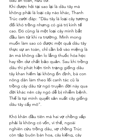
dâu an toàn, hữu cơ.
Khi được hỏi tại sao lại là dâu tây mà 
không phải là loại cây nào khác, Thanh 
Trúc cười đáp: “Dâu tây là loại cây tương 
đối khó trồng nhưng có giá trị kinh tế 
cao. Đó cũng là một loại cây mình bắt 
đầu làm từ khi ra trường. Mình mong 
muốn làm sao có được một quả dâu tây 
thực sự an toàn, chỉ cần bỏ vào miệng là 
ăn mà không cần lo lắng thuốc hóa học 
hay tồn dư chất bảo quản. Sau khi trồng 
dâu thì phát hiện tình trạng giống dâu 
tây khan hiếm lại không ổn định, bà con 
nông dân làm theo lối canh tác cũ là 
trồng cây dâu từ ngó truyền đời này qua 
đời khác nên cây ngó dễ bị nhiễm bệnh. 
Thế là tụi mình quyết sản xuất cây giống 
dâu tây cấy mô”.
Khó khăn đầu tiên mà hai vợ chồng vấp 
phải là không có vốn, vì thế, ngoài 
nghiên cứu trồng dâu, vợ chồng Trúc 
còn tập buôn bán hoa, cây kiểng, cây 