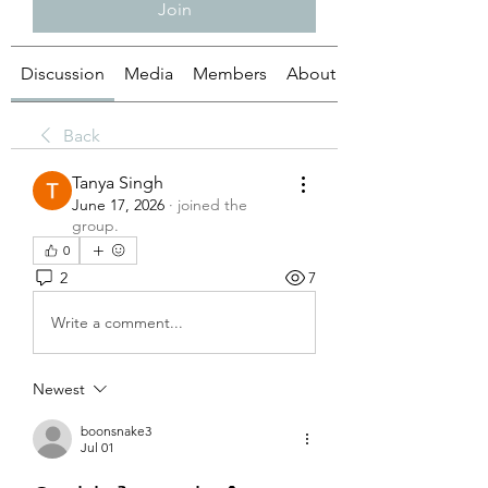
Join
Discussion
Media
Members
About
Back
Tanya Singh
June 17, 2026
·
joined the
group.
0
2
7
Write a comment...
Newest
boonsnake3
Jul 01