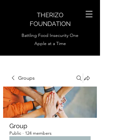
THERIZO
FOUNDATION
Battling Food Insecurity One
Apple at a Time
Groups
Group
Public
·
124 members