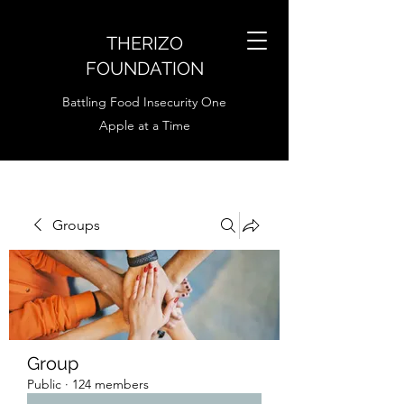
THERIZO
FOUNDATION
Battling Food Insecurity One
Apple at a Time
Groups
Group
Public
·
124 members