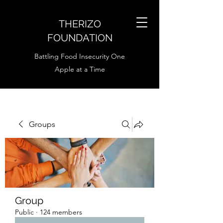
THERIZO
FOUNDATION
Battling Food Insecurity One
Apple at a Time
Groups
Group
Public
·
124 members