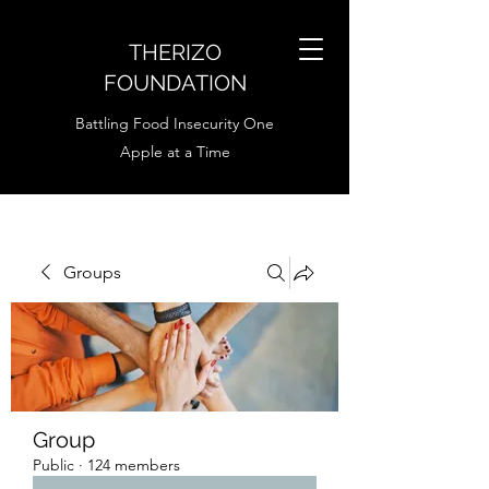
THERIZO
FOUNDATION
Battling Food Insecurity One
Apple at a Time
Groups
Group
Public
·
124 members