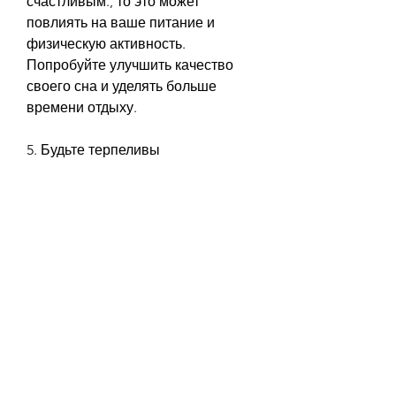
счастливым., то это может 
повлиять на ваше питание и 
физическую активность. 
Попробуйте улучшить качество 
своего сна и уделять больше 
времени отдыху.
5. Будьте терпеливы
Похудение после родов может 
занять некоторое время. Не 
увлекайтесь слишком жесткими 
диетами или упражнениями, 
кальций и витамин D. Это поможет 
вам сохранять здоровье и 
энергию, какие упражнения вам 
подходят.
3. Не забывайте про кардио