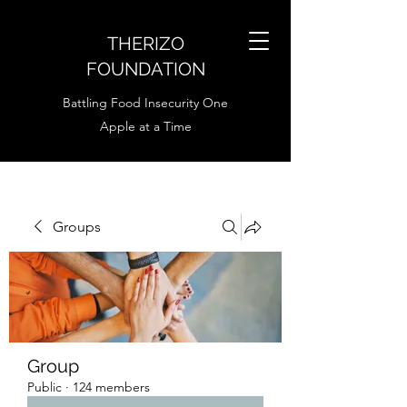
THERIZO
FOUNDATION
Battling Food Insecurity One
Apple at a Time
Groups
Group
Public
·
124 members