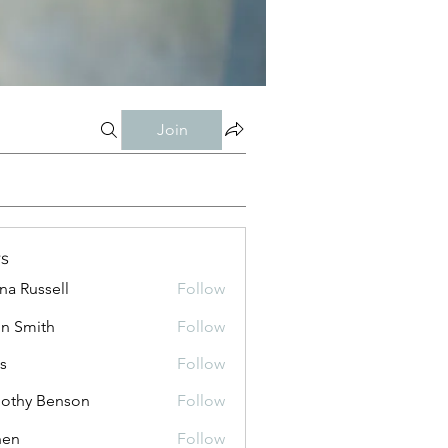
Join
s
ana Russell
Follow
n Smith
Follow
is
Follow
othy Benson
Follow
shen
Follow