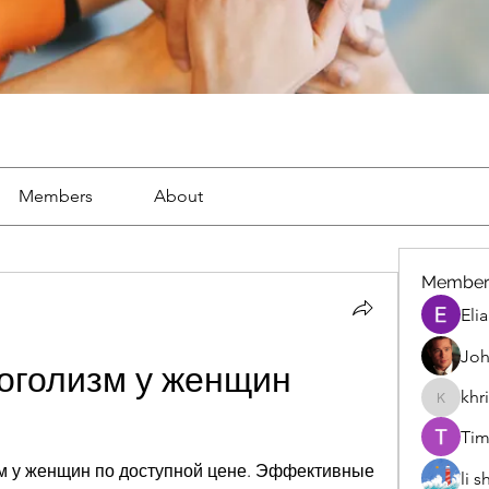
Members
About
Member
Eli
Joh
оголизм у женщин 
khr
khris
Tim
зм у женщин по доступной цене. Эффективные 
li 