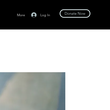
Donate Now
Log In
More