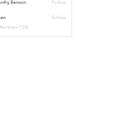
othy Benson
Follow
shen
Follow
Members (124)