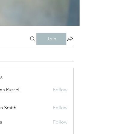
Join
s
ana Russell
Follow
n Smith
Follow
is
Follow