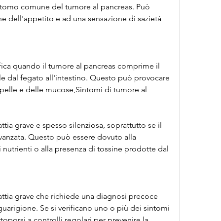
intomo comune del tumore al pancreas. Può 
e dell'appetito e ad una sensazione di sazietà 
ifica quando il tumore al pancreas comprime il 
ile dal fegato all'intestino. Questo può provocare 
 pelle e delle mucose,Sintomi di tumore al 
tia grave e spesso silenziosa, soprattutto se il 
vanzata. Questo può essere dovuto alla 
nutrienti o alla presenza di tossine prodotte dal 
attia grave che richiede una diagnosi precoce 
guarigione. Se si verificano uno o più dei sintomi 
oporsi a controlli regolari per prevenire la 