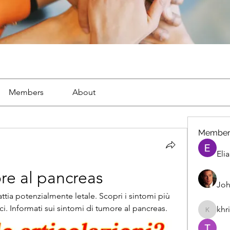
Members
About
Member
Eli
re al pancreas
Joh
ttia potenzialmente letale. Scopri i sintomi più 
ci. Informati sui sintomi di tumore al pancreas.
khr
khris