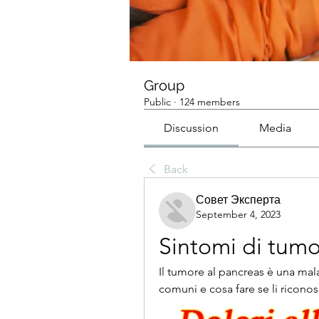
Group
Public
·
124 members
Discussion
Media
Back
Совет Эксперта
September 4, 2023
Sintomi di tumo
Il tumore al pancreas è una mala
comuni e cosa fare se li riconos