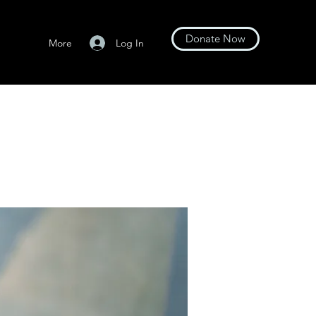
Donate Now
Log In
More