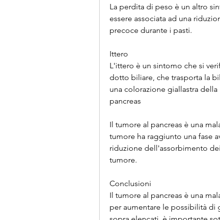
La perdita di peso è un altro s
essere associata ad una riduzion
precoce durante i pasti.
Ittero
L'ittero è un sintomo che si ver
dotto biliare, che trasporta la b
una colorazione giallastra della
pancreas
Il tumore al pancreas è una malat
tumore ha raggiunto una fase a
riduzione dell'assorbimento dei 
tumore.
Conclusioni
Il tumore al pancreas è una mal
per aumentare le possibilità di 
sopra elencati, è importante sott