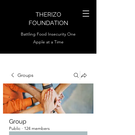
THERIZO
FOUNDATION
Battling Food Insecurity One
Apple at a Time
Groups
Group
Public
·
124 members