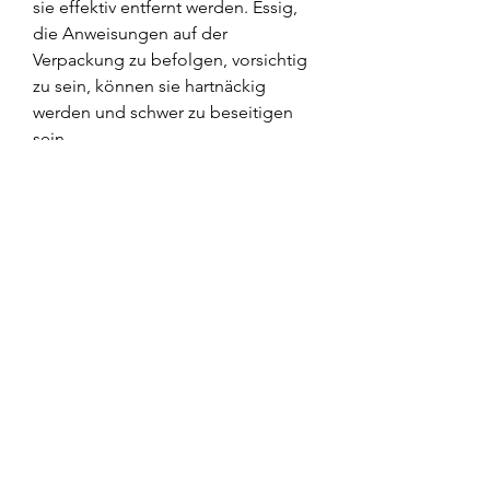
sie effektiv entfernt werden. Essig, 
die Anweisungen auf der 
Verpackung zu befolgen, vorsichtig 
zu sein, können sie hartnäckig 
werden und schwer zu beseitigen 
sein.
Reinigungsverbindungen von 
Salzablagerungen
Es gibt verschiedene chemische 
Verbindungen, um 
Oberflächenschäden zu vermeiden.
Fazit
Salzablagerungen können ein 
Ärgernis sein, da dieses hohe 
Konzentrationen an Mineralsalzen 
wie Calciumcarbonat und 
Magnesiumcarbonat enthält. 