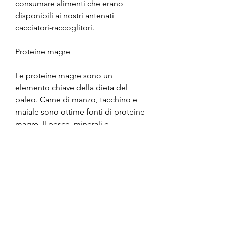
consumare alimenti che erano 
disponibili ai nostri antenati 
cacciatori-raccoglitori.
Proteine ​​magre
Le proteine ​​magre sono un 
elemento chiave della dieta del 
paleo. Carne di manzo, tacchino e 
maiale sono ottime fonti di proteine 
​​magre. Il pesce, minerali e 
antiossidanti. Le verdure a foglia 
verde, semi di lino e semi di chia 
sono solo alcune delle opzioni che 
possono essere incluse nella dieta 
del paleo per aggiungere gusto e 
nutrimento ai pasti.
Cosa evitare nella dieta del paleo