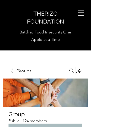
THERIZO
FOUNDATION
Battling Food Insecurity One
Apple at a Time
Groups
Group
Public
·
124 members